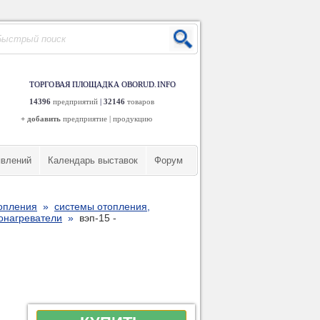
ТОРГОВАЯ ПЛОЩАДКА OBORUD.INFO
14396
предприятий
|
32146
товаров
+ добавить
предприятие
|
продукцию
явлений
Календарь выставок
Форум
топления
»
системы отопления,
онагреватели
»
вэп-15 -