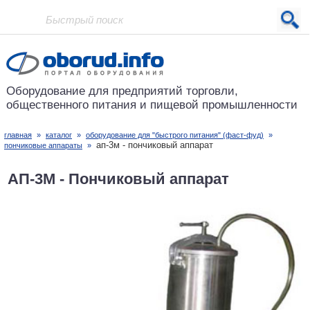
Проект основан в 2001 году
Оборудование для предприятий
торговли,
общественного питания
и пищевой промышленности
главная
»
каталог
»
оборудование для "быстрого питания" (фаст-фуд)
»
ап-3м - пончиковый аппарат
пончиковые аппараты
»
АП-3М - Пончиковый аппарат