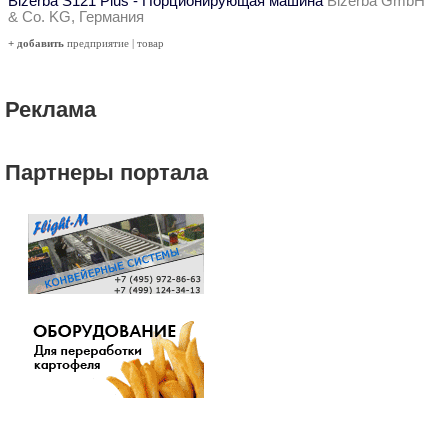
Bizerba S121 Plus - Порционирующая машина
Bizerba GmbH
& Co. KG, Германия
+ добавить
предприятие
|
товар
Реклама
Партнеры портала