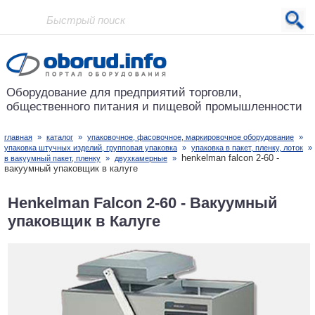
Проект основан в 2001 году
Оборудование для предприятий
торговли,
общественного питания
и пищевой промышленности
главная
»
каталог
»
упаковочное, фасовочное, маркировочное оборудование
»
упаковка штучных изделий, групповая упаковка
»
упаковка в пакет, пленку, лоток
»
henkelman falcon 2-60 -
в вакуумный пакет, пленку
»
двухкамерные
»
вакуумный упаковщик в калуге
Henkelman Falcon 2-60 - Вакуумный
упаковщик в Калуге