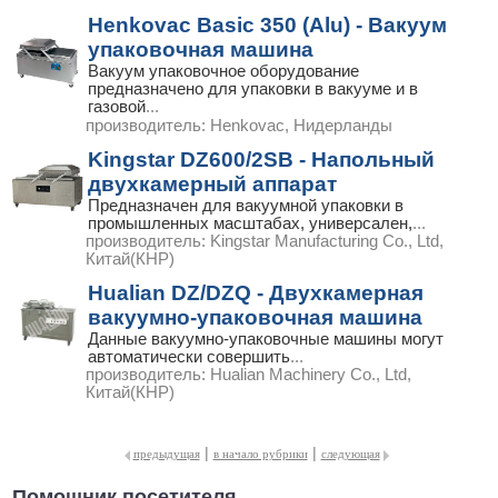
Henkovac Basic 350 (Alu) - Вакуум
упаковочная машина
Вакуум упаковочное оборудование
предназначено для упаковки в вакууме и в
газовой
...
производитель:
Henkovac, Нидерланды
Kingstar DZ600/2SB - Напольный
двухкамерный аппарат
Предназначен для вакуумной упаковки в
промышленных масштабах, универсален,
...
производитель:
Kingstar Manufacturing Co., Ltd,
Китай(КНР)
Hualian DZ/DZQ - Двухкамерная
вакуумно-упаковочная машина
Данные вакуумно-упаковочные машины могут
автоматически совершить
...
производитель:
Hualian Machinery Co., Ltd,
Китай(КНР)
|
|
предыдущая
в начало рубрики
следующая
Помощник посетителя