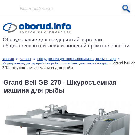
Проект основан в 2001 году
Оборудование для предприятий
торговли,
общественного питания
и пищевой промышленности
главная
»
каталог
»
оборудование для переработки мяса, рыбы, птицы
»
grand bell g
оборудование для переработки рыбы
»
машины для снятия шкуры
»
270 - шкуросъемная машина для рыбы
Grand Bell GB-270 - Шкуросъемная
машина для рыбы