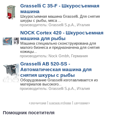
Grasselli С 35-F - Шкуросъемная
машина
Шкуросъемная машина Grasselli. Для снятия
шкуры с рыбы, мяса
...
производитель:
Grasselli S.p.A., Италия
NOCK Cortex 420 - Шкуросъемная
машина для рыбы
Машина специально сконструирована для
малого бизнеса и предназначена для снятия
кожицы
...
производитель:
Nock Gmbh, Германия
Grasselli AB 520-SS -
Автоматическая машина для
снятия шкуры с рыбы
Оборудование Grasselli изготавливается из
материалов высокого
...
производитель:
Grasselli S.p.A., Италия
|
|
предыдущая
в начало рубрики
следующая
Помощник посетителя