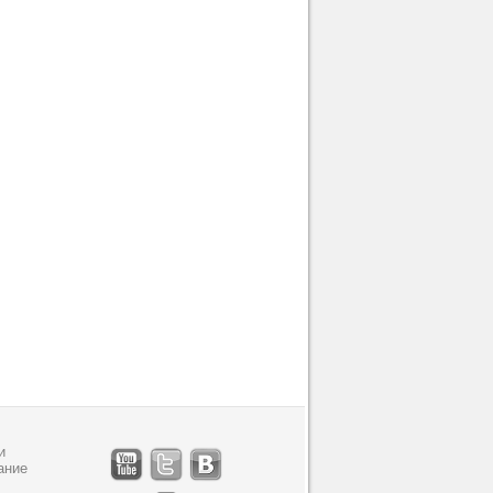
и
ание