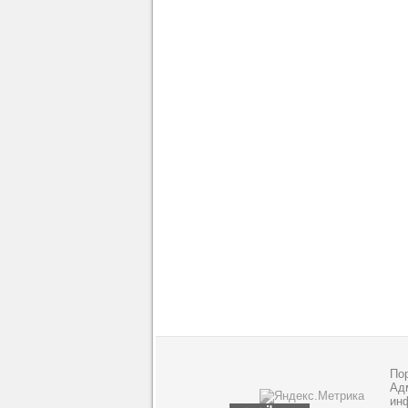
По
Адм
ин