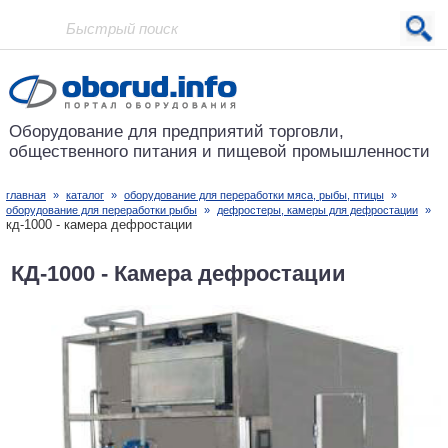
Проект основан в 2001 году
Оборудование для предприятий
торговли,
общественного питания
и пищевой промышленности
главная
»
каталог
»
оборудование для переработки мяса, рыбы, птицы
»
оборудование для переработки рыбы
»
дефростеры, камеры для дефростации
»
кд-1000 - камера дефростации
КД-1000 - Камера дефростации