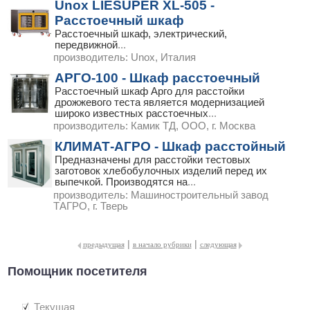
Unox LIESUPER XL-505 -
Расстоечный шкаф
Расстоечный шкаф, электрический,
передвижной
...
производитель:
Unox, Италия
АРГО-100 - Шкаф расстоечный
Расстоечный шкаф Арго для расстойки
дрожжевого теста является модернизацией
широко известных расстоечных
...
производитель:
Камик ТД, ООО, г. Москва
КЛИМАТ-АГРО - Шкаф расстойный
Предназначены для расстойки тестовых
заготовок хлебобулочных изделий перед их
выпечкой. Производятся на
...
производитель:
Машиностроительный завод
ТАГРО, г. Тверь
|
|
предыдущая
в начало рубрики
следующая
Помощник посетителя
Текущая