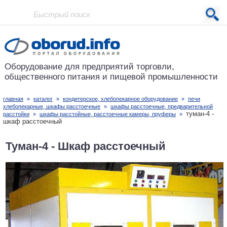
Проект основан в 2001 году
Оборудование для предприятий
торговли,
общественного питания
и пищевой промышленности
главная
»
каталог
»
кондитерское, хлебопекарное оборудование
»
печи
хлебопекарные, шкафы расстоечные
»
шкафы расстоечные, предварительной
туман-4 -
расстойки
»
шкафы расстойные, расстоечные камеры, пруферы
»
шкаф расстоечный
Туман-4 - Шкаф расстоечный