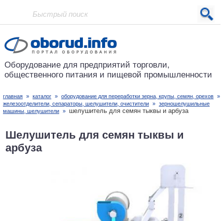
Проект основан в 2001 году
Оборудование для предприятий
торговли,
общественного питания
и пищевой промышленности
главная
»
каталог
»
оборудование для переработки зерна, крупы, семян, орехов
железоотделители, сепараторы, шелушители, очистители
»
зерношелушильные
шелушитель для семян тыквы и арбуза
машины, шелушители
»
Шелушитель для семян тыквы и
арбуза