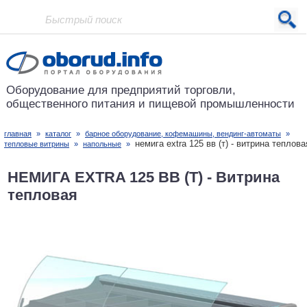
Проект основан в 2001 году
Оборудование для предприятий
торговли,
общественного питания
и пищевой промышленности
главная
»
каталог
»
барное оборудование, кофемашины, вендинг-автоматы
»
немига extra 125 вв (т) - витрина теплова
тепловые витрины
»
напольные
»
НЕМИГА EXTRA 125 ВВ (Т) - Витрина
тепловая