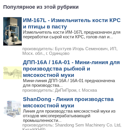
Популярное из этой рубрики
ИМ-167L - Измельчитель кости КРС
и птицы в пасту
Измельчитель кости ИМ-167L предназначен для
переработки сырой кости КРС, голов-лап и
...
производитель:
Бухтуев Игорь Семенович, ИП,
Моск. обл., г. Одинцово
ДПП-16А / 16А-01 - Мини-линия для
производства рыбной и
мясокостной муки
Мини-линия ДПП-16А / 16А-01 предназначена
для производства
...
производитель:
ДиПиПром, г. Москва
ShanDong - Линия производства
мясокостной муки
Линия для производства мясокостной муки из
отходов мясоперерабатывающей
промышленности
...
производитель:
Shandong Sem Machinery Co. Ltd,
Китай(КНР)