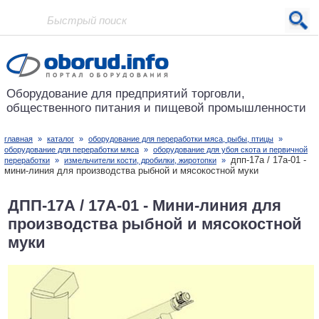
Проект основан в 2001 году
Оборудование для предприятий
торговли,
общественного питания
и пищевой промышленности
главная
»
каталог
»
оборудование для переработки мяса, рыбы, птицы
»
оборудование для переработки мяса
»
оборудование для убоя скота и первичной
дпп-17а / 17а-01 -
переработки
»
измельчители кости, дробилки, жиротопки
»
мини-линия для производства рыбной и мясокостной муки
ДПП-17А / 17А-01 - Мини-линия для
производства рыбной и мясокостной
муки