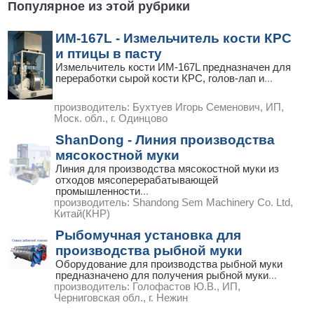
Популярное из этой рубрики
ИМ-167L - Измельчитель кости КРС
и птицы в пасту
Измельчитель кости ИМ-167L предназначен для
переработки сырой кости КРС, голов-лап и
...
производитель:
Бухтуев Игорь Семенович, ИП,
Моск. обл., г. Одинцово
ShanDong - Линия производства
мясокостной муки
Линия для производства мясокостной муки из
отходов мясоперерабатывающей
промышленности
...
производитель:
Shandong Sem Machinery Co. Ltd,
Китай(КНР)
Рыбомучная установка для
производства рыбной муки
Оборудование для производства рыбной муки
предназначено для получения рыбной муки
...
производитель:
Голофастов Ю.В., ИП,
Черниговская обл., г. Нежин