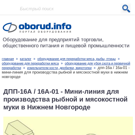
Проект основан в 2001 году
Оборудование для предприятий
торговли,
общественного питания
и пищевой промышленности
главная
»
каталог
»
оборудование для переработки мяса, рыбы, птицы
»
оборудование для переработки мяса
»
оборудование для убоя скота и первичной
дпп-16а / 16а-01 -
переработки
»
измельчители кости, дробилки, жиротопки
»
мини-линия для производства рыбной и мясокостной муки в нижнем
новгороде
ДПП-16А / 16А-01 - Мини-линия для
производства рыбной и мясокостной
муки в Нижнем Новгороде