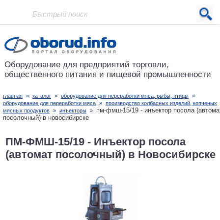
Проект основан в 2001 году
Оборудование для предприятий
торговли,
общественного питания
и пищевой промышленности
главная
»
каталог
»
оборудование для переработки мяса, рыбы, птицы
»
оборудование для переработки мяса
»
производство колбасных изделий, копченых
пм-фмш-15/19 - инъектор посола (автома
мясных продуктов
»
инъекторы
»
посолочный) в новосибирске
ПМ-ФМШ-15/19 - Инъектор посола
(автомат посолочный) в Новосибирске