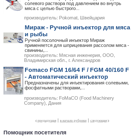
солевого раствора под давлением во внутрь
мяса с целью быстрого
...
производитель:
Pokomat, Швейцария
Мираж - Ручной инъектор для мяса
и рыбы
Ручной посолочный инъектор Мираж
применяется для шприцевания рассолом мяса -
свинины,
...
производитель:
Мясная инженерия, ООО,
Владимирская обл., г. Александров
Fomaco FGM 16/64 F / FGM 40/160 F
- Автоматический инъектор
Предназначены для инъектирования солевыми,
фосфатными растворами,
...
производитель:
FoMaCO (Food Machinery
Company), Дания
|
|
предыдущая
в начало рубрики
следующая
Помощник посетителя