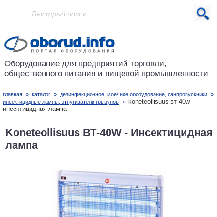
Проект основан в 2001 году
Оборудование для предприятий
торговли,
общественного питания
и пищевой промышленности
главная
»
каталог
»
дезинфекционное, моечное оборудование, санпропускники
»
koneteollisuus вт-40w -
инсектицидные лампы, отпугиватели грызунов
»
инсектицидная лампа
Koneteollisuus ВТ-40W - Инсектицидная
лампа