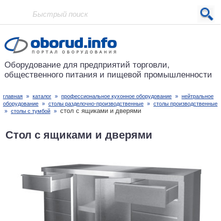
Проект основан в 2001 году
Оборудование для предприятий
торговли,
общественного питания
и пищевой промышленности
главная
»
каталог
»
профессиональное кухонное оборудование
»
нейтральное
оборудование
»
столы разделочно-производственные
»
столы производственные
стол с ящиками и дверями
»
столы с тумбой
»
Стол с ящиками и дверями