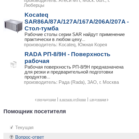
производитель:
Атеси МП, Моск. обл., г.
Люберцы
Kocateq
SAR86A/87A/127A/167A/206A/207A -
Стол-тумба
Рабочие столы серии SAR найдут применение
практически в любом цеху
...
производитель:
Kocateq, Южная Корея
RADA РП-8/9Н - Поверхность
рабочая
Рабочая поверхность РП-8/9Н предназначена
для резки и предварительной подготовки
продуктов
...
производитель:
Рада (Rada), ЗАО, г. Москва
|
|
предыдущая
в начало рубрики
следующая
Помощник посетителя
Текущая
Вопрос-ответ