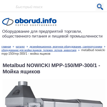
Проект основан в 2001 году
Оборудование для предприятий
торговли,
общественного питания
и пищевой промышленности
главная
»
каталог
»
дезинфекционное, моечное оборудование, санпропускники
»
metalbud nowicki
оборудование для мойки ящиков, тележек, лотков, инвентаря
»
mpp-150/mp-300/1 - мойка ящиков
Metalbud NOWICKI MPP-150/MP-300/1 -
Мойка ящиков