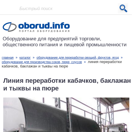
Проект основан в 2001 году
Оборудование для предприятий
торговли,
общественного питания
и пищевой промышленности
главная
»
каталог
»
оборудование для переработки овощей, фруктов, ягод
»
линия переработки
оборудование для производства соков, пюре, соусов
»
кабачков, баклажан и тыквы на пюре
Линия переработки кабачков, баклажан
и тыквы на пюре