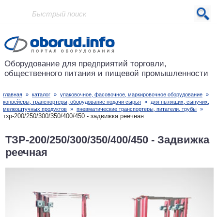
Проект основан в 2001 году
Оборудование для предприятий
торговли,
общественного питания
и пищевой промышленности
главная
»
каталог
»
упаковочное, фасовочное, маркировочное оборудование
»
конвейеры, транспортеры, оборудование подачи сырья
»
для пылящих, сыпучих,
мелкоштучных продуктов
»
пневматические транспортеры, питатели, трубы
»
тзр-200/250/300/350/400/450 - задвижка реечная
ТЗР-200/250/300/350/400/450 - Задвижка
реечная