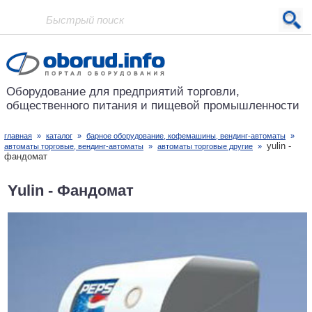
Проект основан в 2001 году
Оборудование для предприятий
торговли,
общественного питания
и пищевой промышленности
главная
»
каталог
»
барное оборудование, кофемашины, вендинг-автоматы
»
yulin -
автоматы торговые, вендинг-автоматы
»
автоматы торговые другие
»
фандомат
Yulin - Фандомат