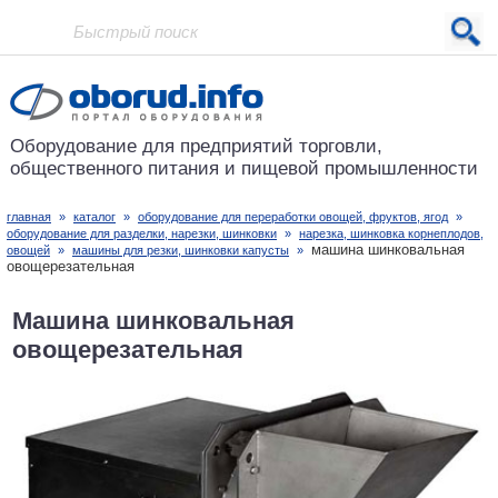
Проект основан в 2001 году
Оборудование для предприятий
торговли,
общественного питания
и пищевой промышленности
главная
»
каталог
»
оборудование для переработки овощей, фруктов, ягод
»
оборудование для разделки, нарезки, шинковки
»
нарезка, шинковка корнеплодов,
машина шинковальная
овощей
»
машины для резки, шинковки капусты
»
овощерезательная
Машина шинковальная
овощерезательная