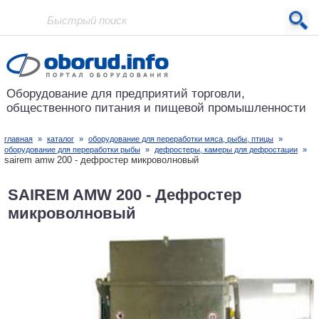
Проект основан в 2001 году
Оборудование для предприятий
торговли,
общественного питания
и пищевой промышленности
главная
»
каталог
»
оборудование для переработки мяса, рыбы, птицы
»
оборудование для переработки рыбы
»
дефростеры, камеры для дефростации
»
sairem amw 200 - дефростер микроволновый
SAIREM AMW 200 - Дефростер
микроволновый