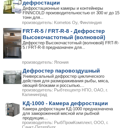
дефростации
Дефростационные камеры и контейнеры
FINNCOLD производительностью от 300 кг до 15
тонн для
...
производитель:
Kometos Oy, Финляндия
FRT-R-5 / FRT-R-8 - Дефростер
Высокочастотный (волновой)
Дефростер Высокочастотный (волновой) FRT-R-
5 / FRT-R-8 предназначен для
...
производитель:
Япония
Дефростер паровоздушный
Универсальный дефростер циклического
действия для размораживания рыбы, мяса,
овощей блоками и россыпью.
...
производитель:
Рыбтехцентр НПО, ОАО, г.
Калининград
КД-1000 - Камера дефростации
Камера дефростации КД-1000 предназначена
для замороженной мясной или рыбной
продукции.
...
производитель:
РыбПромКомплект, ООО, г.
Санкт-Петербург