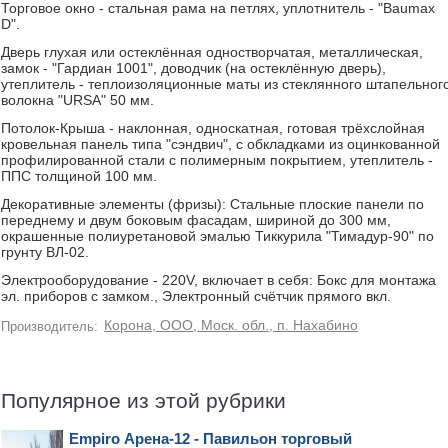
Торговое окно - стальная рама на петлях, уплотнитель - "Baumax
D".
Дверь глухая или остеклённая одностворчатая, металлическая,
замок - "Гардиан 1001", доводчик (на остеклённую дверь),
утеплитель - теплоизоляционные маты из стеклянного штапельног
волокна "URSA" 50 мм.
Потолок-Крыша - наклонная, односкатная, готовая трёхслойная
кровельная панель типа "сэндвич", с обкладками из оцинкованной
профилированной стали с полимерным покрытием, утеплитель -
ППС толщиной 100 мм.
Декоративные элементы (фризы): Стальные плоские панели по
переднему и двум боковым фасадам, шириной до 300 мм,
окрашенные полиуретановой эмалью Тиккурила "Тимадур-90" по
грунту ВЛ-02.
Электрооборудование - 220V, включает в себя: Бокс для монтажа
эл. приборов с замком., Электронный счётчик прямого вкл.
Корона, ООО, Моск. обл., п. Нахабино
Производитель:
Популярное из этой рубрики
Empiro Арена-12 - Павильон торговый