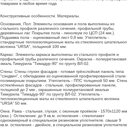
товарами в любое время года
Конструктивные особенности. Материалы.
Основание, Пол: Элементы основания и пола выполнены из
стального профиля различного сечения, профильной трубы,
деревянных лаг. Покрытие пола - линолеум по ЦСП (24 мм.).
Подшивка пола - оцинкованный лист 0,8 мм. Утеплитель -
стандартные теплоизоляционные маты из стеклянного шпательног
волокна "URSA", толщиной 100 мм.
Каркас: Элементы каркаса выполнены из стального профиля и
профильной трубы различного сечения. Окраска - полиуретановая
эмаль Тиккурила "Тимадур-90" по грунту ВЛ-02.
Стены: Стены глухих фасадов - готовая трёхслойная панель типа
"сэндвич", с обкладками из оцинкованной профилированной стали 
полимерным покрытием. Утеплитель - ППС толщиной 50 мм. Стен
остеклённых фасадов - стальные, профилированные панели,
толщиной до 2 мм., окрашенные полиуретановой эмалью
Тиккурила "Тимадур-90" по грунту ВЛ-02. Утеплитель -
теплоизоляционные маты из стеклянного штапельного волокна
"URSA" 50 мм.
Окна. Рама - стальная, глухая, с оконным проёмом - 1570х1120 мм
(мах.). Остекление: до 9 кв.м. остекления - стеклопакет
однокамерный в специальном резиновом уплотнителе. свыше 9
кв.м. остекления - двойное, в специальном резиновом уплотнителе