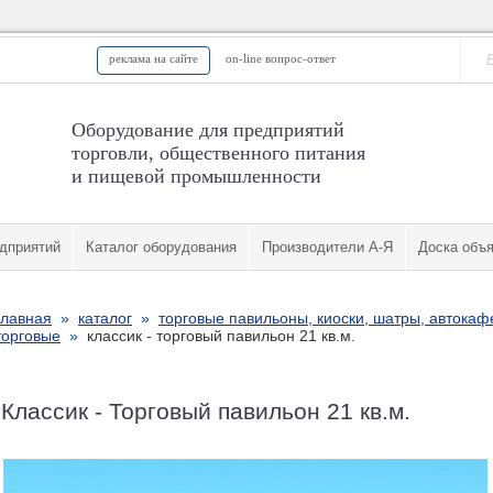
реклама на сайте
on-line вопрос-ответ
Оборудование для предприятий
торговли, общественного питания
и пищевой промышленности
дприятий
Каталог оборудования
Производители А-Я
Доска объ
главная
»
каталог
»
торговые павильоны, киоски, шатры, автокаф
торговые
»
классик - торговый павильон 21 кв.м.
Классик - Торговый павильон 21 кв.м.