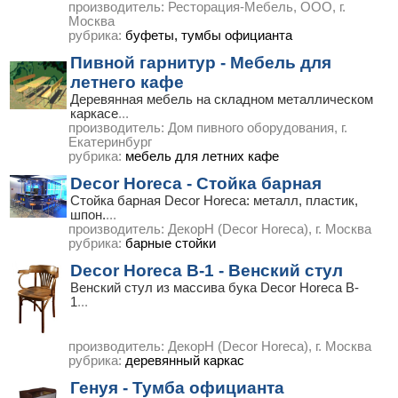
производитель:
Ресторация-Мебель, ООО, г.
Москва
рубрика:
буфеты, тумбы официанта
Пивной гарнитур - Мебель для
летнего кафе
Деревянная мебель на складном металлическом
каркасе
...
производитель:
Дом пивного оборудования, г.
Екатеринбург
рубрика:
мебель для летних кафе
Decor Horeca - Стойка барная
Стойка барная Decor Horeca: металл, пластик,
шпон.
...
производитель:
ДекорН (Decor Horeca), г. Москва
рубрика:
барные стойки
Decor Horeca B-1 - Венский стул
Венский стул из массива бука Decor Horeca B-
1
...
производитель:
ДекорН (Decor Horeca), г. Москва
рубрика:
деревянный каркас
Генуя - Тумба официанта