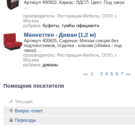
Артикул 400922. Каркас: ЛДСП. Цвет: Под заказ
...
производитель:
Ресторация-Мебель, ООО, г.
Москва
рубрика:
буфеты, тумбы официанта
Манхеттен - Диван (1,2 м)
Артикул 400825. Сиденье: Мягкая секция без
подлокотников, отделка - кожзам (обивка - под
заказ)
...
производитель:
Ресторация-Мебель, ООО, г.
Москва
рубрика:
диваны
««
1
3
4
5
6
7
»»
стр.
|
|
2
|
|
|
|
|
|
Помощник посетителя
Текущая
Вопрос-ответ
Переходы