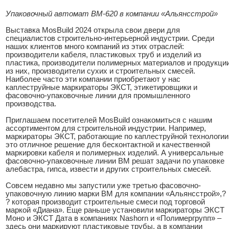
Упаковочный автомат ВМ-620 в компании «Альянсстрой»
Выставка MosBuild 2024 открыла свои двери для
специалистов строительно-интерьерной индустрии. Среди
наших клиентов много компаний из этих отраслей:
производители кабеля, пластиковых труб и изделий из
пластика, производители полимерных материалов и продукци
из них, производители сухих и строительных смесей.
Наиболее часто эти компании приобретают у нас
каплеструйные маркираторы ЭКСТ, этикетировщики и
фасовочно-упаковочные линии для промышленного
производства.
Приглашаем посетителей MosBuild ознакомиться с нашим
ассортиментом для строительной индустрии. Например,
маркираторы ЭКСТ, работающие по каплеструйной технологии
это отличное решение для бесконтактной и качественной
маркировки кабеля и полимерных изделий. А универсальные
фасовочно-упаковочные линии ВМ решат задачи по упаковке
алебастра, гипса, извести и других строительных смесей.
Совсем недавно мы запустили уже третью фасовочно-
упаковочную линию марки ВМ для компании «Альянсстрой»,?
? которая производит строительные смеси под торговой
маркой «Диана». Еще раньше установили маркираторы ЭКСТ
Моно и ЭКСТ Дата в компаниях Nashorn и «Полимергрупп» –
здесь они маркируют пластиковые трубы, а в компании