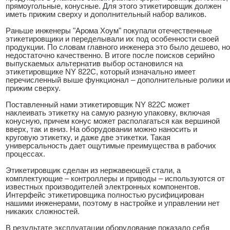
прямоугольные, конусные. Для этого этикетировщик должен
иметь прижим сверху и дополнительный набор валиков.
Раньше инженеры "Арома Хоум" покупали отечественные
этикетировщики и переделывали их под особенности своей
продукции. По словам главного инженера это было дешево, но
недостаточно качественно. В итоге после поисков серийно
выпускаемых альтернатив выбор остановился на
этикетировщике NY 822С, который изначально имеет
перечисленный выше функционал – дополнительные ролики и
прижим сверху.
Поставленный нами этикетировщик NY 822С может
наклеивать этикетку на самую разную упаковку, включая
конусную, причем конус может располагаться как вершиной
вверх, так и вниз. На оборудовании можно наносить и
круговую этикетку, и даже две этикетки. Такая
универсальность дает ощутимые преимущества в рабочих
процессах.
Этикетировщик сделан из нержавеющей стали, а
комплектующие – контроллеры и приводы – используются от
известных производителей электронных компонентов.
Интерфейс этикетировщика полностью русифицирован
нашими инженерами, поэтому в настройке и управлении нет
никаких сложностей.
В результате эксплуатации оборудование показало себя