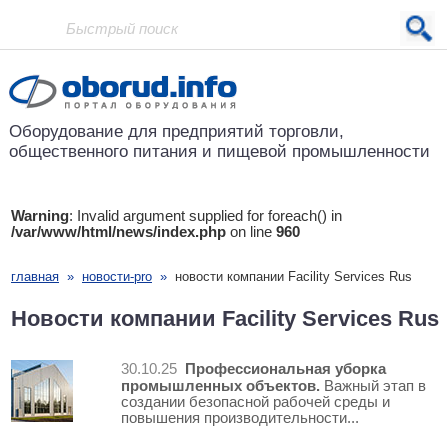
Проект основан в 2001 году
Оборудование для предприятий
торговли,
общественного питания
и пищевой промышленности
Warning
: Invalid argument supplied for foreach() in
/var/www/html/news/index.php
on line
960
главная
»
новости-pro
»
новости компании Facility Services Rus
Новости компании Facility Services Rus
Профессиональная уборка
30.10.25
промышленных объектов.
Важный этап в
создании безопасной рабочей среды и
повышения производительности...