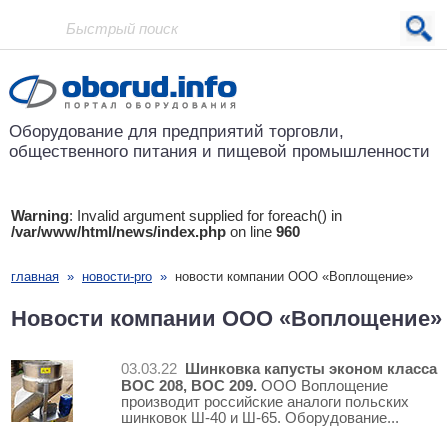
Проект основан в 2001 году
Оборудование для предприятий
торговли,
общественного питания
и пищевой промышленности
Warning
: Invalid argument supplied for foreach() in
/var/www/html/news/index.php
on line
960
главная
»
новости-pro
»
новости компании ООО «Воплощение»
Новости компании ООО «Воплощение»
Шинковка капусты эконом класса
03.03.22
ВОС 208, ВОС 209.
ООО Воплощение
производит российские аналоги польских
шинковок Ш-40 и Ш-65. Оборудование...