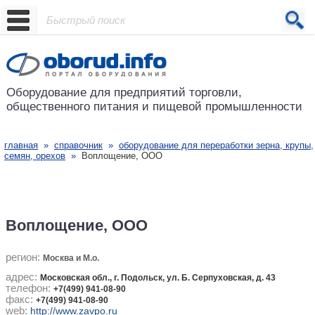
Проект основан в 2001 году
Оборудование для предприятий
торговли,
общественного питания
и пищевой промышленности
главная
»
справочник
»
оборудование для переработки зерна, крупы,
семян, орехов
»
Воплощение, ООО
Воплощение, ООО
регион:
Москва и М.о.
адрес:
Московская обл., г. Подольск, ул. Б. Серпуховская, д. 43
телефон:
+7(499) 941-08-90
факс:
+7(499) 941-08-90
web:
http://www.zavpo.ru