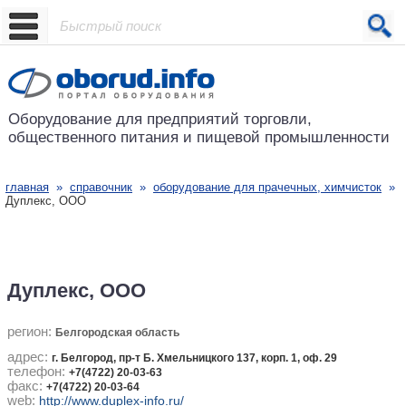
Проект основан в 2001 году
Оборудование для предприятий
торговли,
общественного питания
и пищевой промышленности
главная
»
справочник
»
оборудование для прачечных, химчисток
»
Дуплекс, ООО
Дуплекс, ООО
регион:
Белгородская область
адрес:
г. Белгород, пр-т Б. Хмельницкого 137, корп. 1, оф. 29
телефон:
+7(4722) 20-03-63
факс:
+7(4722) 20-03-64
web:
http://www.duplex-info.ru/