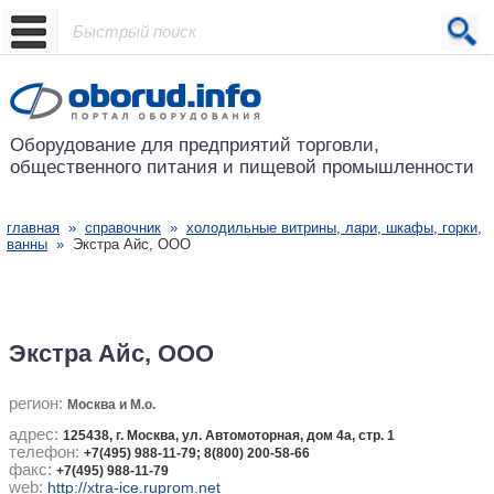
Проект основан в 2001 году
Оборудование для предприятий
торговли,
общественного питания
и пищевой промышленности
главная
»
справочник
»
холодильные витрины, лари, шкафы, горки,
ванны
»
Экстра Айс, ООО
Экстра Айс, ООО
регион:
Москва и М.о.
адрес:
125438, г. Москва, ул. Автомоторная, дом 4а, стр. 1
телефон:
+7(495) 988-11-79; 8(800) 200-58-66
факс:
+7(495) 988-11-79
web:
http://xtra-ice.ruprom.net