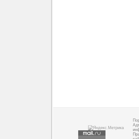
По
Адм
ин
Пр
са