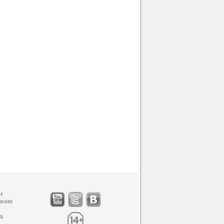
и
ание
а
,