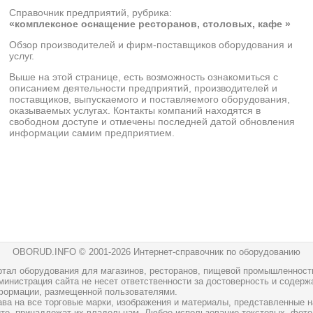
Справочник предприятий, рубрика:
«комплексное оснащение ресторанов, столовых, кафе »
Обзор производителей и фирм-поставщиков оборудования и
услуг.
Выше на этой странице, есть возможность ознакомиться с
описанием деятельности предприятий, производителей и
поставщиков, выпускаемого и поставляемого оборудования,
оказываемых услугах. Контакты компаний находятся в
свободном доступе и отмечены последней датой обновления
информации самим предприятием.
OBORUD.INFO © 2001
-2026 Интернет-справочник по оборудованию
ртал оборудования для магазинов, ресторанов, пищевой промышленност
инистрация сайта не несет ответственности за достоверность и содерж
формации, размещенной пользователями.
ава на все торговые марки, изображения и материалы, представленные н
йте, принадлежат их владельцам. Любое использование текстовых, фото