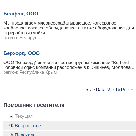
Белфэн, ООО
Мы предлагаем мясоперерабатывающее, консервное,
колбасное, соковое оборудование, а также оборудование для
переработки (мойки
...
регион:
Беларусь
Берхорд, ООО
ООО "Берхорд" является частью группы компаний "Berhord".
Головной офис компании расположен в г. Кишинев, Молдова
...
регион:
Республика Крым
2
3
4
5
6
»»
стр. « |
1
|
|
|
|
|
|
Помощник посетителя
Текущая
Вопрос-ответ
Переходы