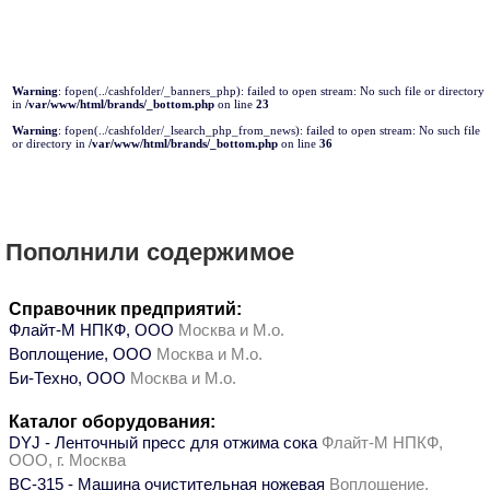
Warning
: fopen(../cashfolder/_banners_php): failed to open stream: No such file or directory
in
/var/www/html/brands/_bottom.php
on line
23
Warning
: fopen(../cashfolder/_lsearch_php_from_news): failed to open stream: No such file
or directory in
/var/www/html/brands/_bottom.php
on line
36
Пополнили содержимое
Справочник предприятий:
Флайт-М НПКФ, ООО
Москва и М.о.
Воплощение, ООО
Москва и М.о.
Би-Техно, ООО
Москва и М.о.
Каталог оборудования:
DYJ - Ленточный пресс для отжима сока
Флайт-М НПКФ,
ООО, г. Москва
ВС-315 - Машина очистительная ножевая
Воплощение,