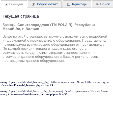
Текущая
Вопрос-ответ
Переходы
Поиск
Текущая страница
Бренды:
Совиталпродмаш (TM POLAIR), Республика
Марий Эл, г. Волжск
Выше на этой странице, вы можете ознакомиться с подробной
информацией о производителе оборудования. Представлена
номенклатура выпускаемого оборудования от производителя.
По каждой позиции товара в нашем каталоге, есть
возможность «в один клик» отправить запрос наличия и
стоимости данного оборудования в Вашем регионе, всем
поставщикам данного оборудования.
rning
: fopen(../cashfolder/_banners_php): failed to open stream: No such file or directory in
ar/www/html/brands/_bottom.php
on line
23
rning
: fopen(../cashfolder/_lsearch_php_from_news): failed to open stream: No such file or
rectory in
/var/www/html/brands/_bottom.php
on line
36