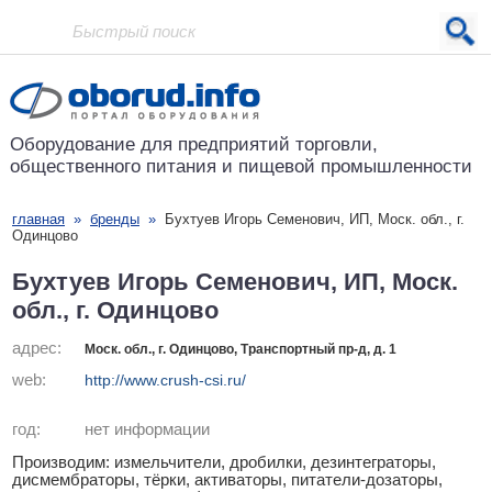
Проект основан в 2001 году
Оборудование для предприятий
торговли,
общественного питания
и пищевой промышленности
главная
»
бренды
»
Бухтуев Игорь Семенович, ИП, Моск. обл., г.
Одинцово
Бухтуев Игорь Семенович, ИП, Моск.
обл., г. Одинцово
адрес:
Моск. обл., г. Одинцово, Транспортный пр-д, д. 1
web:
http://www.crush-csi.ru/
год:
нет информации
Производим: измельчители, дробилки, дезинтеграторы,
дисмембраторы, тёрки, активаторы, питатели-дозаторы,