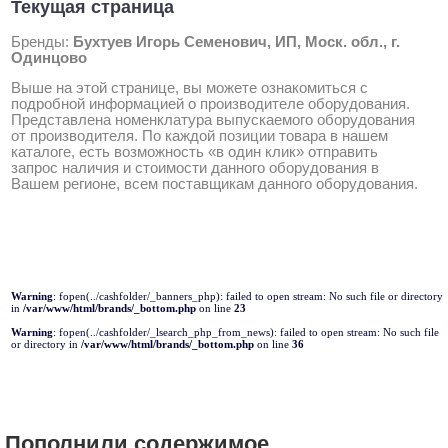
Текущая страница
Бренды:
Бухтуев Игорь Семенович, ИП, Моск. обл., г.
Одинцово
Выше на этой странице, вы можете ознакомиться с
подробной информацией о производителе оборудования.
Представлена номенклатура выпускаемого оборудования
от производителя. По каждой позиции товара в нашем
каталоге, есть возможность «в один клик» отправить
запрос наличия и стоимости данного оборудования в
Вашем регионе, всем поставщикам данного оборудования.
Warning
: fopen(../cashfolder/_banners_php): failed to open stream: No such file or directory
in
/var/www/html/brands/_bottom.php
on line
23
Warning
: fopen(../cashfolder/_lsearch_php_from_news): failed to open stream: No such file
or directory in
/var/www/html/brands/_bottom.php
on line
36
Пополнили содержимое