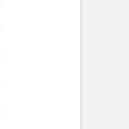
]
]
]
]