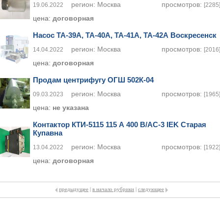
регион:
Москва
просмотров:
19.06.2022
[2285
цена:
договорная
Насос ТА-39А, ТА-40А, ТА-41А, ТА-42А Воскресенск
регион:
Москва
просмотров:
14.04.2022
[2016
цена:
договорная
Продам центрифугу ОГШ 502К-04
регион:
Москва
просмотров:
09.03.2023
[1965
цена:
не указана
Контактор КТИ-5115 115 А 400 В/АС-3 IEK Старая
Купавна
регион:
Москва
просмотров:
13.04.2022
[1922
цена:
договорная
предыдущее
|
в начало рубрики
|
следующее