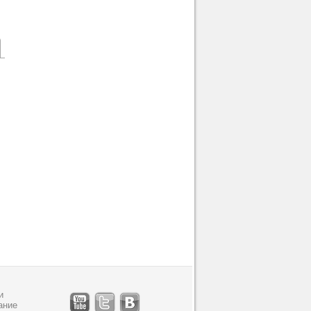
и
ание