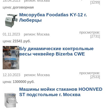
18.04.2023
регион:
Москва
[3299]
цена:
договорная
Мясорубка Foodatlas KY-12 г.
Люберцы
просмотров:
01.11.2023
регион:
Москва
[2731]
цена:
21541 руб.
Б/у динамические контрольные
весы чеквейер Bizerba CWE
просмотров:
12.10.2023
регион:
Москва
[2533]
цена:
1300000 руб.
Машины мойки стаканов HOONVED
ST подстольные г. Москва