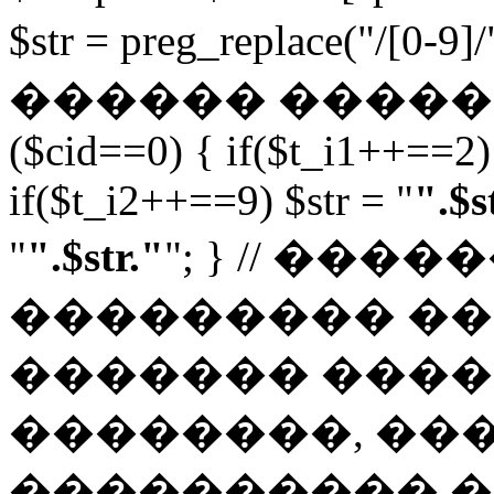
$str = preg_replace("/[0-
������ ������
($cid==0) { if($t_i1++==2) 
if($t_i2++==9) $str = "
".$s
"
".$str."
"; } // ��
��������� ���
������� ����
��������, ��
���������� ��