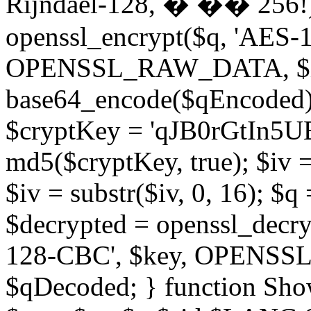
Rijndael-128, � �� 256!)
openssl_encrypt($q, 'AES-
OPENSSL_RAW_DATA, $iv)
base64_encode($qEncoded); 
$cryptKey = 'qJB0rGtIn5U
md5($cryptKey, true); $iv 
$iv = substr($iv, 0, 16); $q =
$decrypted = openssl_decr
128-CBC', $key, OPENSSL
$qDecoded; } function Sh