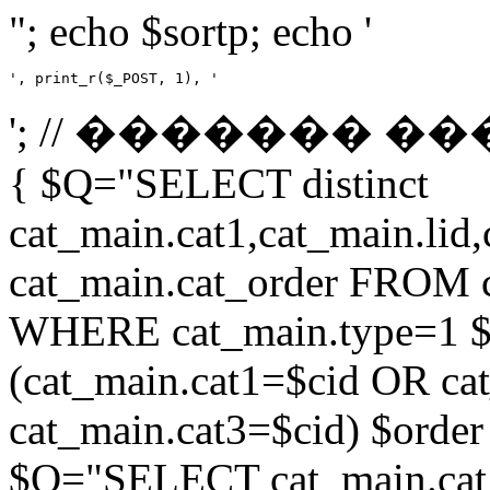
"; echo $sortp; echo '
', print_r($_POST, 1), '
'; // ������� ��
{ $Q="SELECT distinct
cat_main.cat1,cat_main.lid,
cat_main.cat_order FROM 
WHERE cat_main.type=1 $
(cat_main.cat1=$cid OR ca
cat_main.cat3=$cid) $order 
$Q="SELECT cat_main.cat