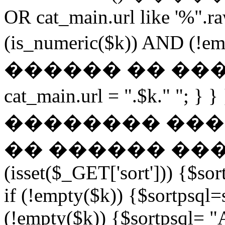
OR cat_main.url like '%".ra
(is_numeric($k)) AND (!
������ �� �������
cat_main.url = ".$k." "; 
�������� ��
�� ������ ���
(isset($_GET['sort'])) {$sor
if (!empty($k)) {$sortpsql=s
(!empty($k)) {$sortpsql= "A