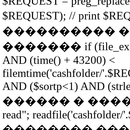
$REQUEST = preg_replace("
$REQUEST); // print $
���������� 
������� if (file_exist
AND (time() + 43200) <
filemtime('cashfolder/'.$R
AND ($sortp<1) AND (strlen
������ � �������
read"; readfile('cashfolder/
�������� ��