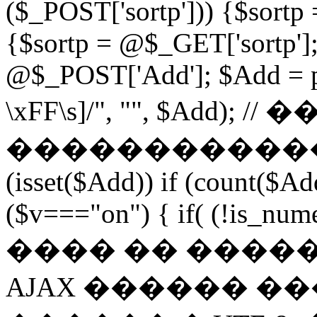
($_POST['sortp'])) {$sortp
{$sortp = @$_GET['sortp'];
@$_POST['Add']; $Add = pr
\xFF\s]/", "", $Add)
�������������� if 
(isset($Add)) if (count($Ad
($v==="on") { if( (!is_num
���� �� �������
AJAX ������ �