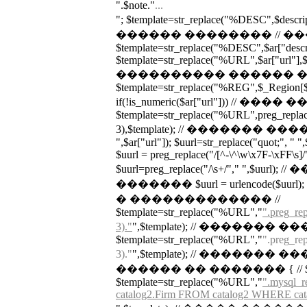
".$note."
...
"; $template=str_replace("%DESC",$desc
������ �������� // �
$template=str_replace("%DESC",$ar["descrip
$template=str_replace("%URL",$ar["url"],$te
���������� ������ ��
$template=str_replace("%REG",$_Region[$a
if(!is_numeric($ar["url"])) // 
$template=str_replace("%URL",preg_replace(
3),$template); // ������� ������
",$ar["url"]); $uurl=str_replace("quot;", " ",
$uurl = preg_replace("/[^-\^\w\x7F-\xFF\s]/",
$uurl=preg_replace("/\s+/"," ",$uu
������� $uurl = urlencode($
� ������������� //
$template=str_replace("%URL","
".preg_rep
3)."
",$template); // �������
$template=str_replace("%URL","
".preg_rep
3)."
",$template); // ������� �
������ �� ������� { // $url_tmp
$template=str_replace("%URL","
".mysql_
catalog2.Firm FROM catalog2 WHERE cata