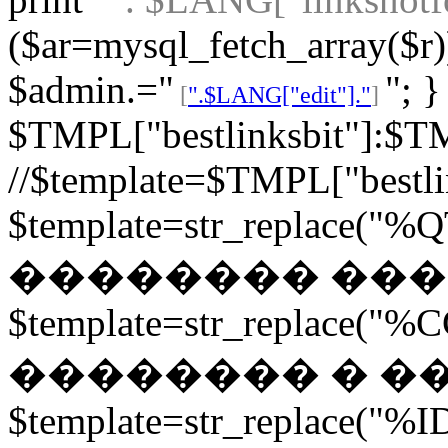
($ar=mysql_fetch_array($r))
$admin.="
"; 
[
".$LANG["edit"]."
]
$TMPL["bestlinksbit"]:$TM
//$template=$TMPL["bestli
$template=str_replace("%Q
�������� ���
$template=str_replace("%CC
�������� � �
$template=str_replace("%ID"