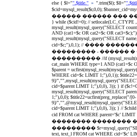
else { $l="
".$title."
»
".trim($l); $ll="
".$tit
$cid=mysql_result($r,0,0); $banner_cid=
������ ������ ��� �����
} while ($cid!=0); // setlocale(LC_CTYPE ,
mysql_result(mysql_query("SELECT cou
AND (cat1=$c OR cat2=$c OR cat3=$c);"),0
mysql_result(mysql_query("SELECT nam
cid=$c;"),0,1); // ���� ��
��������� - ������ 
���������� //if (mysql_result(my
cat_main WHERE type=1 AND (cat1=$c OR 
$parent = ucfirst(mysql_result(mysql_qu
WHERE cid=$c LIMIT 1;"),0,1)); $title22=uc
9]/","",mysql_result(mysql_query("SEL
cid=$parent LIMIT 1;"),0,0), 3)); } if ($c!=
mysql_result(mysql_query("SELECT par
1;"),0,0); $title22=ucfirst(preg_replace("/[0-
9]/","",@mysql_result(mysql_query("SE
cid=$parent LIMIT 1;"),0,0), 3)); } // $c
cid FROM cat WHERE parent='$c' LIM
�������� �������� 
��������� $r=mysql_query("SELECT n
text, text_l FROM cat WHERE cid='$c' LIMIT