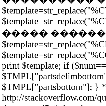
$template=str_replace("%CT
$template=str_replace("%CT
����� ������
$template=str_replace("%CI
$template=str_replace("%C
print $template; if ($num==
$TMPL["partsdelimbottom"
$TMPL["partsbottom"]; } */ 
http://stackoverflow.com/q