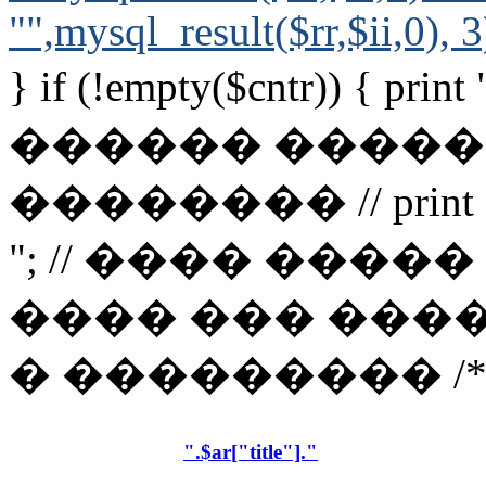
"",mysql_result($rr,$ii,0), 3
} if (!empty($cntr)) { pr
������ ����
�������� // print 
"; // ���� ���
���� ��� ���
� ��������� /* if ($t
".$ar["title"]."