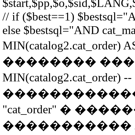
$start,$pp,$o,$sid,$LANG,
// if ($best==1) $bestsql
else $bestsql="AND cat_ma
MIN(catalog2.cat_order) A
�������� ���
MIN(catalog2.cat_or
�����������
"cat_order" � ���
����������� /