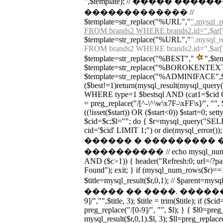
",$template); // ����� ����
������������� //
$template=str_replace("%URL","
".mysql_r
FROM brands2 WHERE brands2.id=".$ar["ur
$template=str_replace("%URL","
".mysql_r
FROM brands2 WHERE brands2.id=".$ar["ur
$template=str_replace("%BEST","
",$te
$template=str_replace("%BOROKENTEXT"
$template=str_replace("%ADMINIFACE",$adm
($best!=1)return(mysql_result(mysql_que
WHERE type=1 $bestsql AND (cat1=$cid OR
= preg_replace("/[^-\^\w\x7F-\xFF\s]/", "", $c
((!isset($start)) OR ($start<0)) $start=0; set
$cid=$c;$l=""; do { $r=mysql_query("S
cid='$cid' LIMIT 1;") or die(mysql_error())
������ � ��������� 
���������� // echo mysql_num_rows
AND ($c>1)) { header("Refresh:0; url=/?p
Found"); exit; } if (mysql_num_rows($r)==1
$title=mysql_result($r,0,1); // $parent=
����� �� ����. �������� $titl
9]/","",$title, 3); $title = trim($title); if ($c
preg_replace("/[0-9]/", "", $l); } { $l0=preg
mysql_result($r,0,1).$l, 3); $ll=preg_replace(