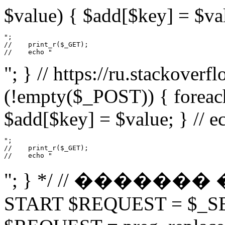
$value) { $add[$key] = $val
";

//    print_r($_GET);

//    echo "
"; } // https://ru.stackover
(!empty($_POST)) { foreac
$add[$key] = $value; } // e
";

//    print_r($_GET);

//    echo "
"; } */ // ����
START $REQUEST = $_S