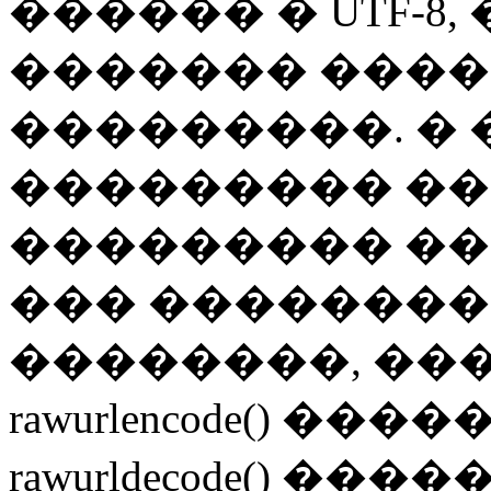
������ � UTF-8
������� ����
���������. �
��������� �
��������� �����
��� ��������
��������, ��
rawurlencode() �
rawurldecode() ����