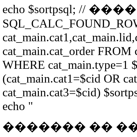
echo $sortpsql; // �
SQL_CALC_FOUND_ROWS 
cat_main.cat1,cat_main.lid,
cat_main.cat_order FROM 
WHERE cat_main.type=1 $
(cat_main.cat1=$cid OR ca
cat_main.cat3=$cid) $sortps
echo "
������� �� �