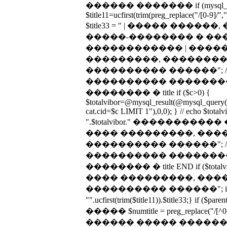
������ ������� if (mysql_num_
$title11=ucfirst(trim(preg_replace("/[0-9]/","
$title33 = " | ����� ����
�����-�������� � ��
������������ | ����
���������, �������� 
���������� ������"; 
���������� �������
�������� � title if ($c>0) {
$totalvibor=@mysql_result(@mysql_que
cat.cid=$c LIMIT 1"),0,0); } // echo $totalvib
".$totalvibor." ����������� 
���� ���������, ����
���������� ������"; 
���������� �������
�������� � title END if ($totalv
���� ���������, ����
���������� ������"; if ($pare
"".ucfirst(trim($title11)).$title33;} 
����� $numtitle = preg_replace("/[^0
������ ����� ������ 