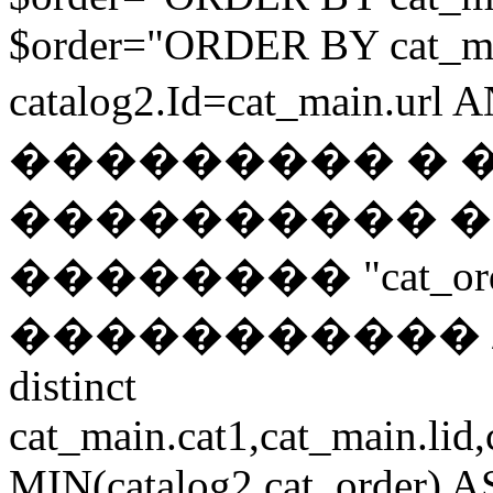
$order="ORDER BY cat_ma
catalog2.Id=cat_main.url
��������� � �
���������� 
�������� "cat_o
����������� // if 
distinct
cat_main.cat1,cat_main.lid,
MIN(catalog2.cat_order) 