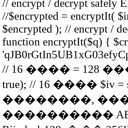
// encrypt / decrypt safely
//$encrypted = encryptIt( $i
$encrypted ); // encrypt / 
function encryptIt($q) { $
'qJB0rGtIn5UB1xG03efyCp';
// 16 ���� = 128 ��� 
true); // 16 ���� $iv = sub
��������, ��� 1
���������� AES