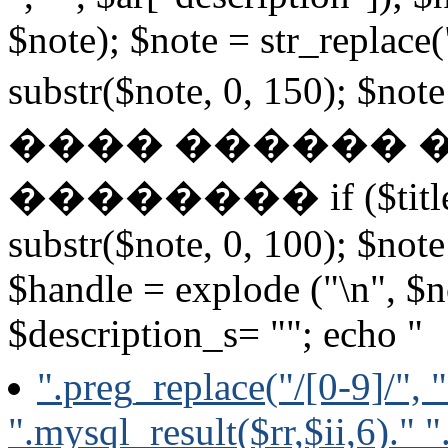
$note); $note = str_replace(
substr($note, 0, 150); $not
���� ������ 
�������� if ($title_l
substr($note, 0, 100); $not
$handle = explode ("\n", $n
$description_s= ""; echo "
".preg_replace("/[0-9]/", 
".mysql_result($rr,$ii,6)." "