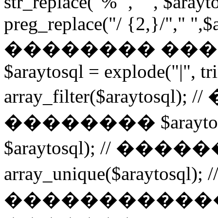
str_replace("%'", "", $arayt
preg_replace("/ {2,}/"," ",$a
�������� ���
$araytosql = explode("|", tr
array_filter($arayto
�������� $araytosql =
$araytosql); // ���
array_unique($araytosq
�����������