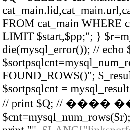
cat_main.lid,cat_main.url,
FROM cat_main WHERE cat
LIMIT $start,$pp;"; } $r=
die(mysql_error()); // echo $
$sortpsqlcnt=mysql_num_r
FOUND_ROWS()"; $_result
$sortpsqlcnt = mysql_result(
// print $Q; // ��
$cnt=mysql_num_rows($r); 
print "
". $LANG["linksnotf