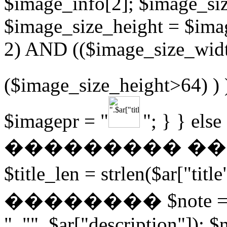
$image_info[2]; $image_si
$image_size_height = $imag
2) AND (($image_size_wi
($image_size_height>64) ) 
$imagepr = "
"; } } els
��������� �
$title_len = strlen($ar
�������� $note = str
", "", $ar["description"]); $