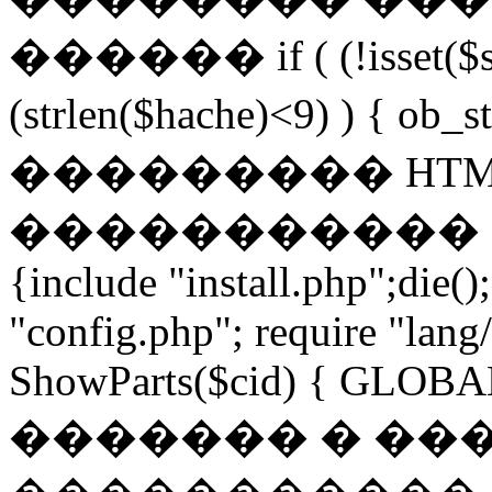
������ if ( (!isset($s
(strlen($hache)<9) ) { 
��������� HTM
����������� END //if 
{include "install.php";die()
"config.php"; require "lan
ShowParts($cid) { GLOBAL
������� � ��