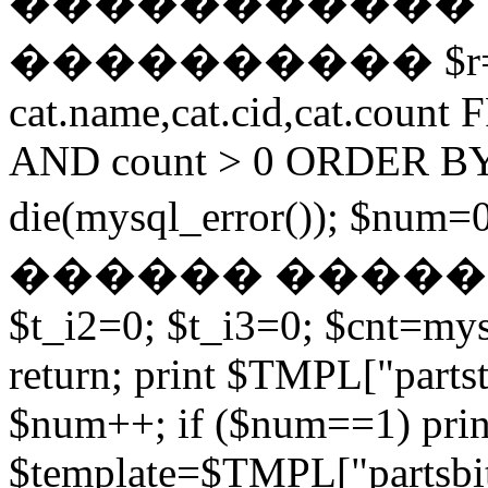
����������� 
���������� $r=mys
cat.name,cat.cid,cat.coun
AND count > 0 ORDER BY 
die(mysql_error()); $n
������ �����
$t_i2=0; $t_i3=0; $cnt=my
return; print $TMPL["partst
$num++; if ($num==1) prin
$template=$TMPL["partsbit"]