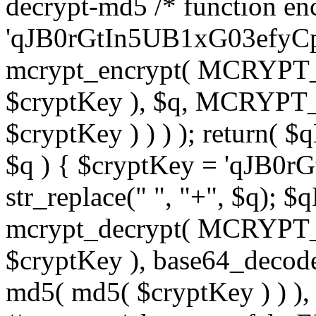
decrypt-md5 /* function enc
'qJB0rGtIn5UB1xG03efyCp'
mcrypt_encrypt( MCRYPT
$cryptKey ), $q, MCRYP
$cryptKey ) ) ) ); return( $
$q ) { $cryptKey = 'qJB0r
str_replace(" ", "+", $q); $
mcrypt_decrypt( MCRYPT
$cryptKey ), base64_de
md5( md5( $cryptKey ) ) ), 