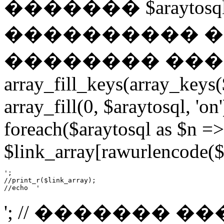
������� $araytosql = ar
���������� �
�������� �������
array_fill_keys(array_keys($
array_fill(0, $araytosql, 'on
foreach($araytosql as $n =
$link_array[rawurlencode($n)
';

//print_r($link_array);

//echo  '
'; // ������� �